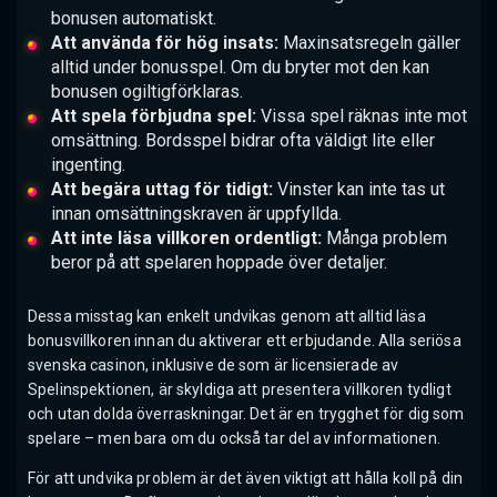
bonusen automatiskt.
Att använda för hög insats:
Maxinsatsregeln gäller
alltid under bonusspel. Om du bryter mot den kan
bonusen ogiltigförklaras.
Att spela förbjudna spel:
Vissa spel räknas inte mot
omsättning. Bordsspel bidrar ofta väldigt lite eller
ingenting.
Att begära uttag för tidigt:
Vinster kan inte tas ut
innan omsättningskraven är uppfyllda.
Att inte läsa villkoren ordentligt:
Många problem
beror på att spelaren hoppade över detaljer.
Dessa misstag kan enkelt undvikas genom att alltid läsa
bonusvillkoren innan du aktiverar ett erbjudande. Alla seriösa
svenska casinon, inklusive de som är licensierade av
Spelinspektionen, är skyldiga att presentera villkoren tydligt
och utan dolda överraskningar. Det är en trygghet för dig som
spelare – men bara om du också tar del av informationen.
För att undvika problem är det även viktigt att hålla koll på din