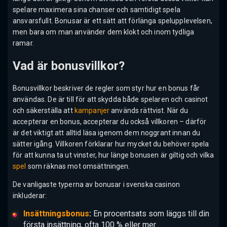
spelare maximera sina chanser och samtidigt spela
ansvarsfullt. Bonusar är ett sätt att förlänga spelupplevelsen,
men bara om man använder dem klokt och inom tydliga
ramar.
Vad är bonusvillkor?
Bonusvillkor beskriver de regler som styr hur en bonus får
användas. De är till för att skydda både spelaren och casinot
och säkerställa att
kampanjer
används rättvist. När du
accepterar en bonus, accepterar du också villkoren – därför
är det viktigt att alltid läsa igenom dem noggrant innan du
sätter igång. Villkoren förklarar hur mycket du behöver spela
för att kunna ta ut vinster, hur länge bonusen är giltig och vilka
spel
som räknas mot omsättningen.
De vanligaste typerna av bonusar i svenska casinon
inkluderar:
Insättningsbonus
:
En procentsats som läggs till din
första insättning, ofta 100 % eller mer.