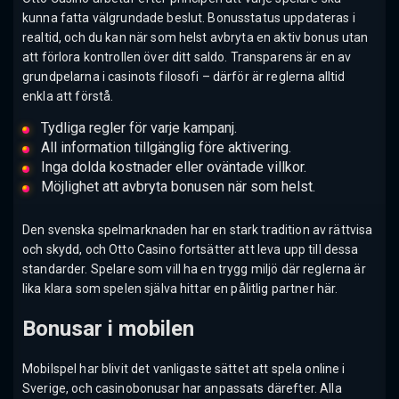
kunna fatta välgrundade beslut. Bonusstatus uppdateras i
realtid, och du kan när som helst avbryta en aktiv bonus utan
att förlora kontrollen över ditt saldo. Transparens är en av
grundpelarna i casinots filosofi – därför är reglerna alltid
enkla att förstå.
Tydliga regler för varje kampanj.
All information tillgänglig före aktivering.
Inga dolda kostnader eller oväntade villkor.
Möjlighet att avbryta bonusen när som helst.
Den svenska spelmarknaden har en stark tradition av rättvisa
och skydd, och Otto Casino fortsätter att leva upp till dessa
standarder. Spelare som vill ha en trygg miljö där reglerna är
lika klara som spelen själva hittar en pålitlig partner här.
Bonusar i mobilen
Mobilspel har blivit det vanligaste sättet att spela online i
Sverige, och casinobonusar har anpassats därefter. Alla