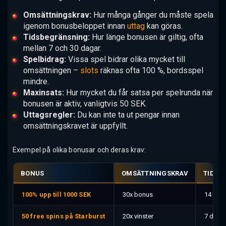
Omsättningskrav:
Hur många gånger du måste spela
igenom bonusbeloppet innan
uttag
kan göras.
Tidsbegränsning:
Hur länge bonusen är giltig, ofta
mellan 7 och 30 dagar.
Spelbidrag:
Vissa spel bidrar olika mycket till
omsättningen –
slots
räknas ofta 100 %, bordsspel
mindre.
Maxinsats:
Hur mycket du får satsa per spelrunda när
bonusen är aktiv, vanligtvis 50 SEK.
Uttagsregler:
Du kan inte ta ut pengar innan
omsättningskravet är uppfyllt.
Exempel på olika bonusar och deras krav:
BONUS
OMSÄTTNINGSKRAV
TIDSG
100% upp till 1000 SEK
30x bonus
14 dag
50 free spins på Starburst
20x vinster
7 daga