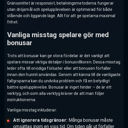
Gränssnittet är responsivt, betalningsmetoderna fungerar
utan dröjsmål och spelupplevelsen är optimerad för både
stående och liggande läge. Allt för att ge spelarna maximal
frihet.
Vanliga misstag spelare gör med
bonusar
Trots att bonusar kan ge stora fördelar är det vanligt att
spelare missar viktiga detaljer i bonusvillkoren. Dessa misstag
leder ofta till onödiga förluster eller att bonusen förfaller
innan den hunnit användas. Genom att känna till de vanligaste
fallgroparna kan du undvika problem och få en betydligt
bättre spelupplevelse. Bonusar är inget hinder – de är ett
verktyg, och som alla verktyg kräver de att man följer
instruktionerna.
Vanliga misstag inkluderar:
Att ignorera tidsgränser:
Många bonusar måste
omsättas inom en viss tid. Om tiden går ut förfaller