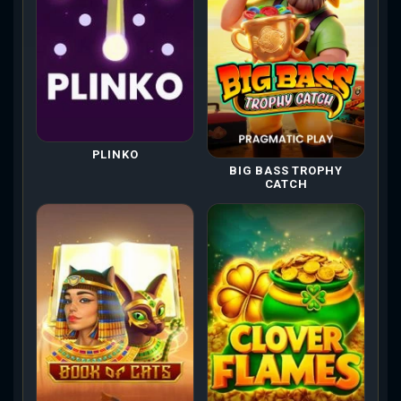
PLINKO
BIG BASS TROPHY
CATCH