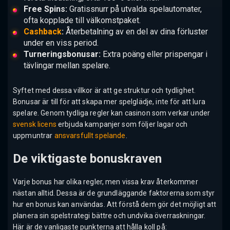
Free Spins:
Gratissnurr på utvalda spelautomater,
ofta kopplade till välkomstpaket.
Cashback
:
Återbetalning av en del av dina förluster
under en viss period.
Turneringsbonusar:
Extra poäng eller prispengar i
tävlingar mellan spelare.
Syftet med dessa villkor är att ge struktur och tydlighet.
Bonusar är till för att skapa mer spelglädje, inte för att lura
spelare. Genom tydliga regler kan casinon som verkar under
svensk licens
erbjuda kampanjer som följer lagar och
uppmuntrar
ansvarsfullt spelande
.
De viktigaste bonuskraven
Varje bonus har olika regler, men vissa krav återkommer
nästan alltid. Dessa är de grundläggande faktorerna som styr
hur en bonus kan användas. Att förstå dem gör det möjligt att
planera sin spelstrategi bättre och undvika överraskningar.
Här är de vanligaste punkterna att hålla koll på: