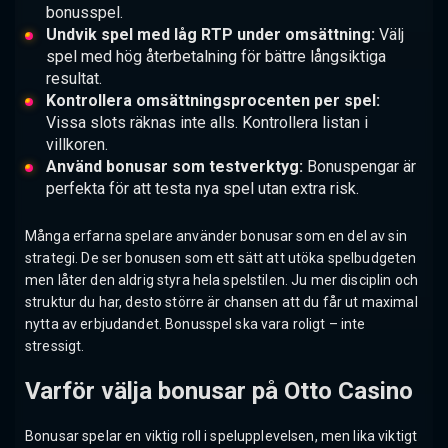
bonusspel.
Undvik spel med låg RTP under omsättning:
Välj
spel med hög återbetalning för bättre långsiktiga
resultat.
Kontrollera omsättningsprocenten per spel:
Vissa slots räknas inte alls. Kontrollera listan i
villkoren.
Använd bonusar som testverktyg:
Bonuspengar är
perfekta för att testa nya spel utan extra risk.
Många erfarna spelare använder bonusar som en del av sin
strategi. De ser bonusen som ett sätt att utöka spelbudgeten
men låter den aldrig styra hela spelstilen. Ju mer disciplin och
struktur du har, desto större är chansen att du får ut maximal
nytta av erbjudandet. Bonusspel ska vara roligt – inte
stressigt.
Varför välja bonusar på Otto Casino
Bonusar spelar en viktig roll i spelupplevelsen, men lika viktigt