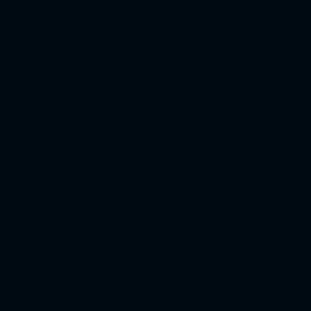
Support