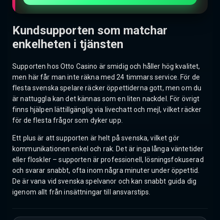
Kundsupporten som matchar
enkelheten i tjänsten
Supporten hos Otto Casino är smidig och håller hög kvalitet,
men här får man inte räkna med 24 timmars service. För de
flesta svenska spelare räcker öppettiderna gott, men om du
är nattuggla kan det kännas som en liten nackdel. För övrigt
finns hjälpen lättillgänglig via livechatt och mejl, vilket räcker
för de flesta frågor som dyker upp.
Ett plus är att supporten är helt på svenska, vilket gör
kommunikationen enkel och rak. Det är inga långa väntetider
eller floskler – supporten är professionell, lösningsfokuserad
och svarar snabbt, ofta inom några minuter under öppettid.
De är vana vid svenska spelvanor och kan snabbt guida dig
igenom allt från insättningar till ansvarstips.