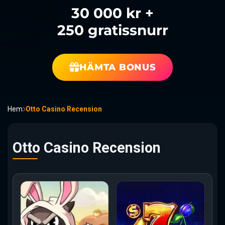
30 000 kr +
250 gratissnurr
HÄMTA BONUS
Hem
Otto Casino Recension
Otto Casino Recension