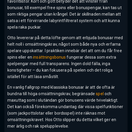
favoritlistor. Kort och gott betyder det att vinster från
bonusar, till exempel free spins eller bonuspengar, kan tas ut
som riktiga pengar utan krångel. Det är skillnaden mellan att
satsa i ett förvirrande labyrintfiltrerat system och att kunna
spela raka puckar.
Otto levererar på detta löfte genom att erbjuda bonusar med
helt noll i omsättningskrav, något som både nya och erfarna
spelare uppskattar. I praktiken innebär det att om du får free
spins eller en
insättningsbonus
fungerar dessa som extra
spelpengar med full transparens. Ingen dold fälla, inga
konstigheter – du kan fokusera på spelen och det roliga
istället för att läsa småstilt.
En vanlig fallgrop med klassiska bonusar är att de ofta är
bundna till höga omsättningskrav, begränsade
spel
och
maxuttag som i slutändan gör bonusens värde tvivelaktigt.
Det kan också förekomma undantag där vissa spelfunktioner
(som jackpottslotar eller bordsspel) inte räknas mot
omsättningskravet. Hos Otto slipper du detta vilket ger en
mer ärlig och rak spelupplevelse.