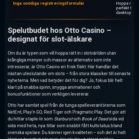
Inga onödiga registreringsformulär
Hoppa rakt in
perfekt för 
desktop
Spelutbudet hos Otto Casino –
designat för slot-älskare
Om du är typen som vill hoppa rätt in i slotvärlden utan
krångliga menyer och massor av alternativ som inte
intresserar, är Otto Casino en frisk fläkt. Här handlar det
nästan uteslutande om slots – från stora klassiker till senaste
nyheterna. Men vad betyder det för dig? Jo, fokus blir helt
klart på snabba spinn, snygga animationer och
bonusfunktioner som verkligen levererar.
Otto har samlat spel från de tunga spelleverantörerna som
NetEnt, Play’n GO, Red Tiger och Pragmatic Play. Det gör att
du hittar staple-lir som
Starburst
och
Book of Dead
sida vid
sida med heta, nya titlar som snabbt fått kultstatus bland
svenska spelare. Du känner igen kvaliteten – och det är helt